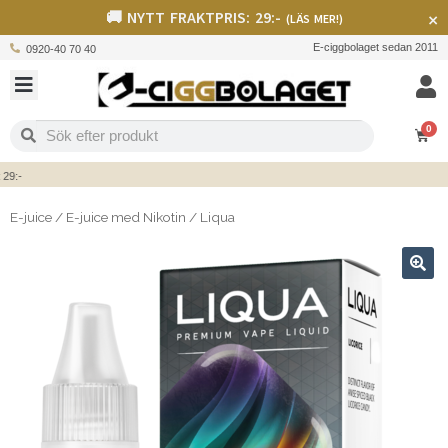
🚚 NYTT FRAKTPRIS: 29:-
×
(LÄS MER!)
E-ciggbolaget sedan 2011
0920-40 70 40
0
-
E-juice
/
E-juice med Nikotin
/
Liqua
🔍