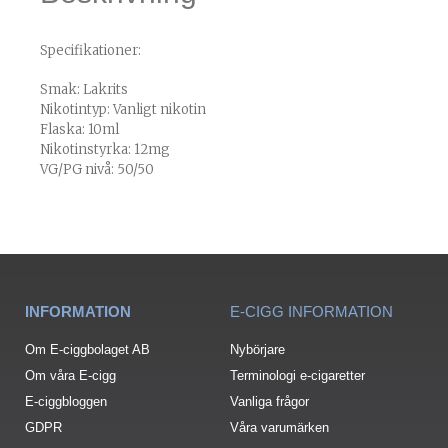
Specifikationer:
Smak: Lakrits
Nikotintyp: Vanligt nikotin
Flaska: 10ml
Nikotinstyrka: 12mg
VG/PG nivå: 50/50
INFORMATION
E-CIGG INFORMATION
Om E-ciggbolaget AB
Nybörjare
Om våra E-cigg
Terminologi e-cigaretter
E-ciggbloggen
Vanliga frågor
GDPR
Våra varumärken