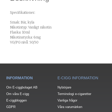
Specifikationer:
Smak: Bär, kyla
Nikotintyp: Vanligt nikotin
Flaska: 10ml
Nikotinstyrka: 6mg
VG/PG nivå: 50/50
INFORMATION
E-CIGG INFORMATION
Om E-ciggbolaget AB
Nybörjare
Om våra E-cigg
Terminologi e-cigaretter
E-ciggbloggen
Vanliga frågor
GDPR
Våra varumärken