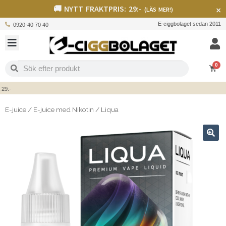
🚚 NYTT FRAKTPRIS: 29:-
×
(LÄS MER!)
E-ciggbolaget sedan 2011
0920-40 70 40
0
-
E-juice
/
E-juice med Nikotin
/
Liqua
🔍