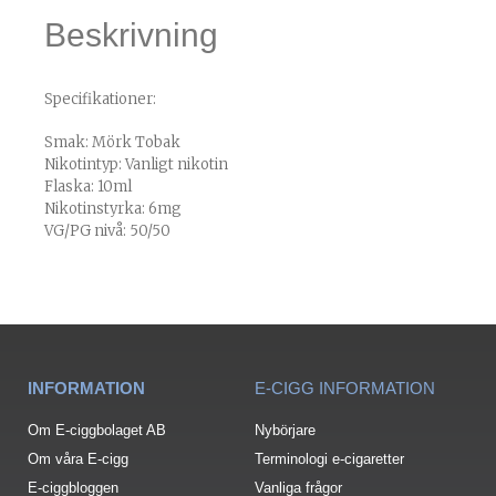
Beskrivning
Specifikationer:
Smak: Mörk Tobak
Nikotintyp: Vanligt nikotin
Flaska: 10ml
Nikotinstyrka: 6mg
VG/PG nivå: 50/50
INFORMATION
E-CIGG INFORMATION
Om E-ciggbolaget AB
Nybörjare
Om våra E-cigg
Terminologi e-cigaretter
E-ciggbloggen
Vanliga frågor