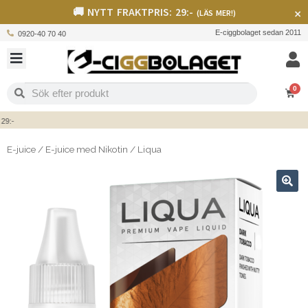
🚚 NYTT FRAKTPRIS: 29:-
×
(LÄS MER!)
E-ciggbolaget sedan 2011
0920-40 70 40
0
-
E-juice
/
E-juice med Nikotin
/
Liqua
🔍