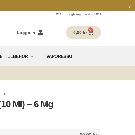
×
B2B
|
E-ciggbolaget sedan 2011
0
Logga in
0,00
kr
E TILLBEHÖR
VAPORESSO
g
qua
(10 Ml) – 6 Mg