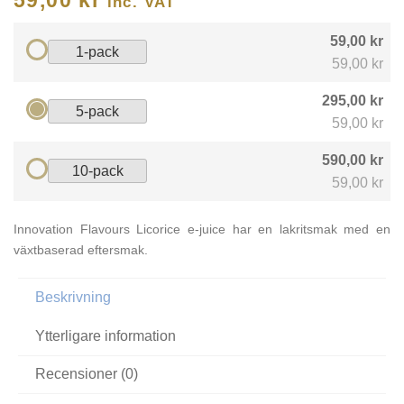
inc. VAT
59,00 kr
1-pack
59,00 kr
295,00 kr
5-pack
59,00 kr
590,00 kr
10-pack
59,00 kr
Innovation Flavours Licorice e-juice har en lakritsmak med en
växtbaserad eftersmak.
Beskrivning
Ytterligare information
Recensioner (0)