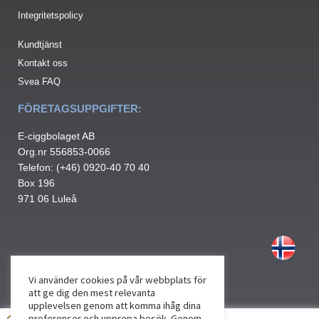
Integritetspolicy
Kundtjänst
Kontakt oss
Svea FAQ
FÖRETAGSUPPGIFTER:
E-ciggbolaget AB
Org.nr 556853-0066
Telefon: (+46) 0920-40 70 40
Box 196
971 06 Luleå
Vi använder cookies på vår webbplats för
att ge dig den mest relevanta
upplevelsen genom att komma ihåg dina
preferenser och upprepa besök. Genom