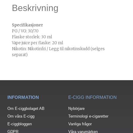
Beskrivning
Specifikasjoner
PG / VG: 30/70
Flaske storlek: 30 ml
Vape juice per flaske: 20 ml
Nikotin: Nikotinfri / Legg til nikotinskudd (selges
separat)
INFORMATION
E-CIGG INFORMATION
Om E-ciggbolaget AB
Nybörjare
Om våra E-cigg
Terminologi e-cigaretter
E-ciggbloggen
Vanliga frågor
GDPR
Våra varumärken