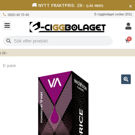
🚚 NYTT FRAKTPRIS: 29:-
×
(LÄS MER!)
E-ciggbolaget sedan 2011
0920-40 70 40
0
:-
E-juice
🔍