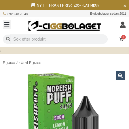
🚚 NYTT FRAKTPRIS: 29:-
×
(LÄS MER!)
E-ciggbolaget sedan 2011
0920-40 70 40
0
E-juice
/
10ml E-juice
🔍