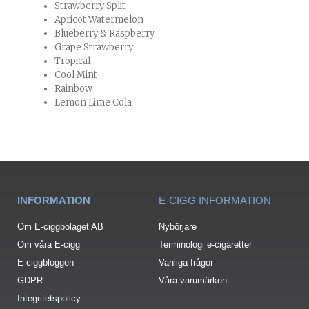
Strawberry Split
Apricot Watermelon
Blueberry & Raspberry
Grape Strawberry
Tropical
Cool Mint
Rainbow
Lemon Lime Cola
INFORMATION
E-CIGG INFORMATION
Om E-ciggbolaget AB
Nybörjare
Om våra E-cigg
Terminologi e-cigaretter
E-ciggbloggen
Vanliga frågor
GDPR
Våra varumärken
Integritetspolicy