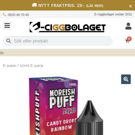
🚚 NYTT FRAKTPRIS: 29:-
×
(LÄS MER!)
E-ciggbolaget sedan 2011
0920-40 70 40
0
E-juice
/
10ml E-juice
🔍