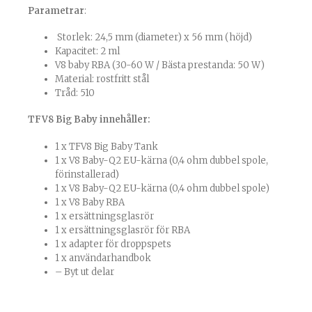
Parametrar
:
Storlek: 24,5 mm (diameter) x 56 mm (höjd)
Kapacitet: 2 ml
V8 baby RBA (30-60 W / Bästa prestanda: 50 W)
Material: rostfritt stål
Tråd: 510
TFV8 Big Baby innehåller:
1 x TFV8 Big Baby Tank
1 x V8 Baby-Q2 EU-kärna (0,4 ohm dubbel spole,
förinstallerad)
1 x V8 Baby-Q2 EU-kärna (0,4 ohm dubbel spole)
1 x V8 Baby RBA
1 x ersättningsglasrör
1 x ersättningsglasrör för RBA
1 x adapter för droppspets
1 x användarhandbok
– Byt ut delar