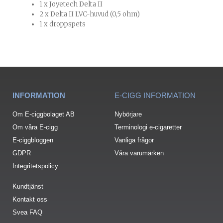
1 x Joyetech Delta II
2 x Delta II LVC-huvud (0,5 ohm)
1 x droppspets
INFORMATION
E-CIGG INFORMATION
Om E-ciggbolaget AB
Nybörjare
Om våra E-cigg
Terminologi e-cigaretter
E-ciggbloggen
Vanliga frågor
GDPR
Våra varumärken
Integritetspolicy
Kundtjänst
Kontakt oss
Svea FAQ