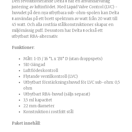
Den revolutionerande Delta Ⅱ har en användarvänlig
justering av luftinflödet. Med Liquid Valve Control (LVC) -
huvudet på den nya utbytbara sub-ohm-spolen kan Delta
Ⅱ användas på ett brett spektrum av watt från 20 watt till
45 watt. Och alla rostfria stålkonstruktioner skapar en
miljömässig puff. Dessutom har Delta Ⅱ också ett
utbytbart RBA-alternativ.
Funktioner
:
Mått: 1-15 / 16 ”L x 7/8” D (utan droppspets)
510 Gängad
Luftflödeskontroll
Flytande ventilkontroll (LVC)
Utbytbart förstärkningshuvud för LVC sub-ohm: 0,5
ohm
Utbytbart RBA-huvud (säljs separat)
3,5 ml kapacitet
22 mm diameter
Konstruktion i rostfritt stål
Paket innehåll
: