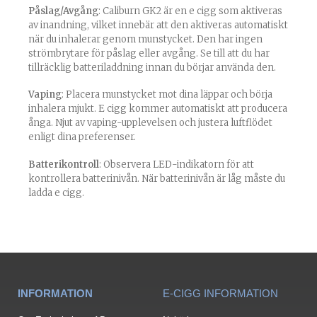
Påslag/Avgång
: Caliburn GK2 är en e cigg som aktiveras
av inandning, vilket innebär att den aktiveras automatiskt
när du inhalerar genom munstycket. Den har ingen
strömbrytare för påslag eller avgång. Se till att du har
tillräcklig batteriladdning innan du börjar använda den.
Vaping
: Placera munstycket mot dina läppar och börja
inhalera mjukt. E cigg kommer automatiskt att producera
ånga. Njut av vaping-upplevelsen och justera luftflödet
enligt dina preferenser.
Batterikontroll
: Observera LED-indikatorn för att
kontrollera batterinivån. När batterinivån är låg måste du
ladda e cigg.
INFORMATION
E-CIGG INFORMATION