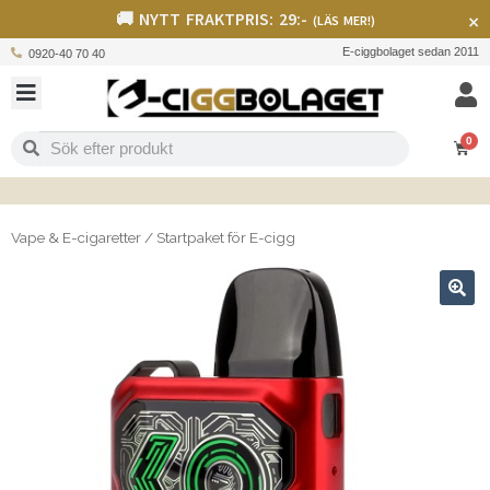
🚚 NYTT FRAKTPRIS: 29:-
×
(LÄS MER!)
E-ciggbolaget sedan 2011
0920-40 70 40
0
Vape & E-cigaretter
/
Startpaket för E-cigg
🔍