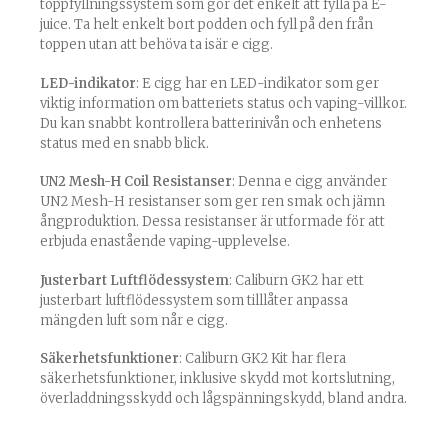
toppfyllningssystem som gör det enkelt att fylla på E-
juice. Ta helt enkelt bort podden och fyll på den från
toppen utan att behöva ta isär e cigg.
LED-indikator
: E cigg har en LED-indikator som ger
viktig information om batteriets status och vaping-villkor.
Du kan snabbt kontrollera batterinivån och enhetens
status med en snabb blick.
UN2 Mesh-H Coil Resistanser
: Denna e cigg använder
UN2 Mesh-H resistanser som ger ren smak och jämn
ångproduktion. Dessa resistanser är utformade för att
erbjuda enastående vaping-upplevelse.
Justerbart Luftflödessystem
: Caliburn GK2 har ett
justerbart luftflödessystem som tilllåter anpassa
mängden luft som når e cigg.
Säkerhetsfunktioner
: Caliburn GK2 Kit har flera
säkerhetsfunktioner, inklusive skydd mot kortslutning,
överladdningsskydd och lågspänningskydd, bland andra.