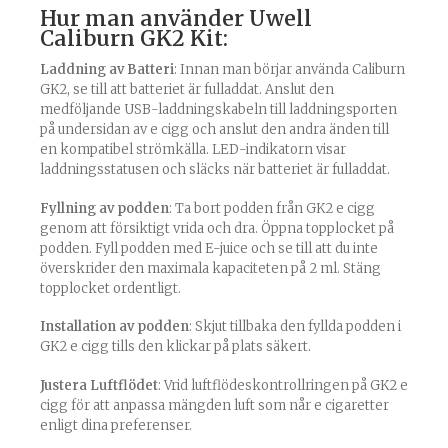
Hur man använder Uwell
Caliburn GK2 Kit:
Laddning av Batteri
: Innan man börjar använda Caliburn
GK2, se till att batteriet är fulladdat. Anslut den
medföljande USB-laddningskabeln till laddningsporten
på undersidan av e cigg och anslut den andra änden till
en kompatibel strömkälla. LED-indikatorn visar
laddningsstatusen och släcks när batteriet är fulladdat.
Fyllning av podden
: Ta bort podden från GK2 e cigg
genom att försiktigt vrida och dra. Öppna topplocket på
podden. Fyll podden med E-juice och se till att du inte
överskrider den maximala kapaciteten på 2 ml. Stäng
topplocket ordentligt.
Installation av podden
: Skjut tillbaka den fyllda podden i
GK2 e cigg tills den klickar på plats säkert.
Justera Luftflödet
: Vrid luftflödeskontrollringen på GK2 e
cigg för att anpassa mängden luft som når e cigaretter
enligt dina preferenser.