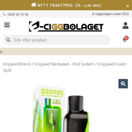
🚚 NYTT FRAKTPRIS: 29:-
×
(LÄS MER!)
E-ciggbolaget sedan 2011
0920-40 70 40
0
Dripped Brand
/
Dripped Startpaket - Pod System
/
Dripped Fusion
Split
🔍