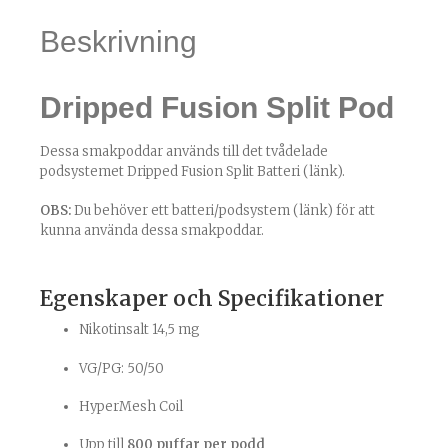
Beskrivning
Dripped Fusion Split Pod
Dessa smakpoddar används till det tvådelade
podsystemet
Dripped Fusion Split Batteri (länk)
.
OBS:
Du behöver ett
batteri/podsystem (länk)
för att
kunna använda dessa smakpoddar.
Egenskaper och Specifikationer
Nikotinsalt 14,5 mg
VG/PG: 50/50
HyperMesh Coil
Upp till
800 puffar per podd