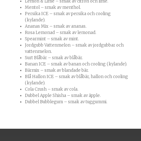
Lemon & Lime – smak av citron och lime.
Mentol – smak av menthol.
Persika ICE – smak av persika och cooling
(kylande).
Ananas Mix – smak av ananas.
Rosa Lemonad – smak av lemonad.
Spearmint – smak av mint.
Jordgubb Vattenmelon – smak av jordgubbar och
vattenmelon.
Surt Blåbär – smak av blåbär.
Banan ICE – smak av banan och cooling (kylande).
Bärmix – smak av blandade bär.
Blå Hallon ICE – smak av blåbär, hallon och cooling
(kylande).
Cola Crush – smak av cola.
Dubbel Apple Shisha – smak av äpple.
Dubbel Bubblegum – smak av tuggummi.