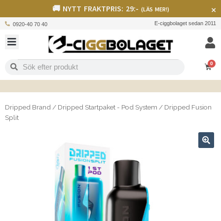
🚚 NYTT FRAKTPRIS: 29:-
×
(LÄS MER!)
E-ciggbolaget sedan 2011
0920-40 70 40
0
Dripped Brand
/
Dripped Startpaket - Pod System
/
Dripped Fusion
Split
🔍