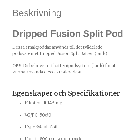
Beskrivning
Dripped Fusion Split Pod
Dessa smakpoddar används till det tvådelade
podsystemet
Dripped Fusion Split Batteri (länk)
.
OBS:
Du behöver ett
batteri/podsystem (länk)
för att
kunna använda dessa smakpoddar.
Egenskaper och Specifikationer
Nikotinsalt 14,5 mg
VG/PG: 50/50
HyperMesh Coil
Upp till
800 puffar per podd