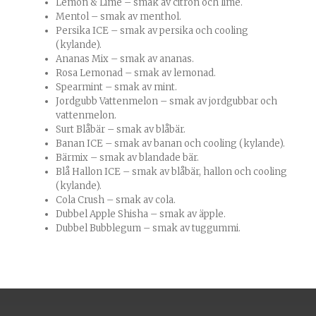
Lemon & Lime – smak av citron och lime.
Mentol – smak av menthol.
Persika ICE – smak av persika och cooling
(kylande).
Ananas Mix – smak av ananas.
Rosa Lemonad – smak av lemonad.
Spearmint – smak av mint.
Jordgubb Vattenmelon – smak av jordgubbar och
vattenmelon.
Surt Blåbär – smak av blåbär.
Banan ICE – smak av banan och cooling (kylande).
Bärmix – smak av blandade bär.
Blå Hallon ICE – smak av blåbär, hallon och cooling
(kylande).
Cola Crush – smak av cola.
Dubbel Apple Shisha – smak av äpple.
Dubbel Bubblegum – smak av tuggummi.