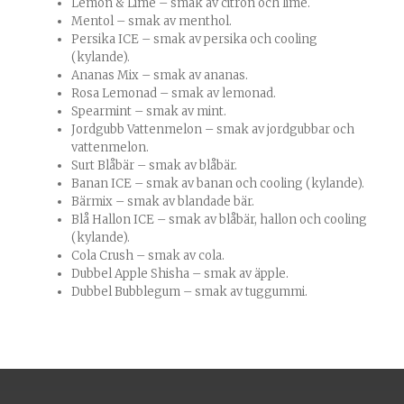
Lemon & Lime – smak av citron och lime.
Mentol – smak av menthol.
Persika ICE – smak av persika och cooling
(kylande).
Ananas Mix – smak av ananas.
Rosa Lemonad – smak av lemonad.
Spearmint – smak av mint.
Jordgubb Vattenmelon – smak av jordgubbar och
vattenmelon.
Surt Blåbär – smak av blåbär.
Banan ICE – smak av banan och cooling (kylande).
Bärmix – smak av blandade bär.
Blå Hallon ICE – smak av blåbär, hallon och cooling
(kylande).
Cola Crush – smak av cola.
Dubbel Apple Shisha – smak av äpple.
Dubbel Bubblegum – smak av tuggummi.