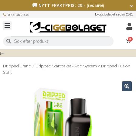
🚚 NYTT FRAKTPRIS: 29:-
×
(LÄS MER!)
E-ciggbolaget sedan 2011
0920-40 70 40
0
Dripped Brand
/
Dripped Startpaket - Pod System
/
Dripped Fusion
Split
🔍