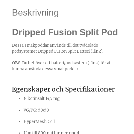
Beskrivning
Dripped Fusion Split Pod
Dessa smakpoddar används till det tvådelade
podsystemet
Dripped Fusion Split Batteri (länk)
.
OBS:
Du behöver ett
batteri/podsystem (länk)
för att
kunna använda dessa smakpoddar.
Egenskaper och Specifikationer
Nikotinsalt 14,5 mg
VG/PG: 50/50
HyperMesh Coil
Upp till
800 puffar per podd