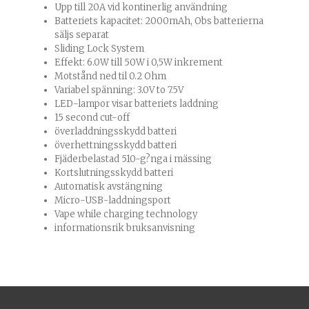
Upp till 20A vid kontinerlig användning
Batteriets kapacitet: 2000mAh, Obs batterierna
säljs separat
Sliding Lock System
Effekt: 6.0W till 50W i 0,5W inkrement
Motstånd ned til 0.2 Ohm
Variabel spänning: 3.0V to 7.5V
LED-lampor visar batteriets laddning
15 second cut-off
överladdningsskydd batteri
överhettningsskydd batteri
Fjäderbelastad 510-g?nga i mässing
Kortslutningsskydd batteri
Automatisk avstängning
Micro-USB-laddningsport
Vape while charging technology
informationsrik bruksanvisning