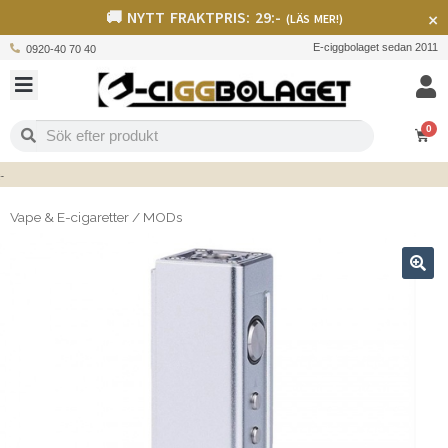
🚚 NYTT FRAKTPRIS: 29:-
×
(LÄS MER!)
E-ciggbolaget sedan 2011
0920-40 70 40
0
Vape & E-cigaretter
/
MODs
🔍