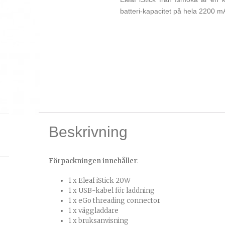
batteri-kapacitet på hela 2200 m
Beskrivning
Förpackningen innehåller
:
1 x Eleaf iStick 20W
1 x USB-kabel för laddning
1 x eGo threading connector
1 x väggladdare
1 x bruksanvisning