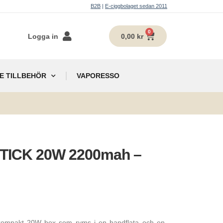
B2B
|
E-ciggbolaget sedan 2011
0
Logga in
0,00
kr
E TILLBEHÖR
VAPORESSO
g
ISTICK 20W 2200mah –
n kompakt 20W box som ryms i en handflata och en