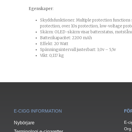
Egenskaper
:
Skyddsfunktioner: Multiple protection functions 
protection, over 10s protection, low-voltage prot
Skärm: OLED-skärm visar batterstatus, motstånd,
Batterikapacitet: 2200 mAh
Effekt: 20 Watt
Spänningsintervall justerbart: 3,0v – 5,5v
Vikt: 0,117 kg
E-CIGG INFORMATION
FÖ
E-ci
Nybörjare
Org
Terminologi e-cigaretter