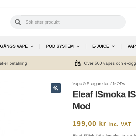
GÅNGS VAPE
POD SYSTEM
E-JUICE
VAP
äker betalning
Över 500 vapes och e-cig
Vape & E-cigaretter
/
MODs
Eleaf ISmoka 
🔍
Mod
199,00
kr
inc. VAT
Eleaf iStick från Ismoka är e