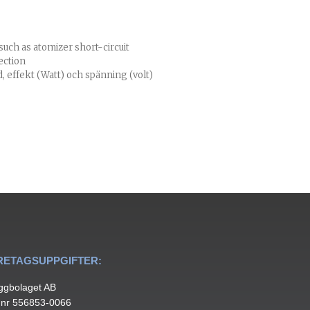
such as atomizer short-circuit
ection
 effekt (Watt) och spänning (volt)
RETAGSUPPGIFTER:
ggbolaget AB
.nr 556853-0066