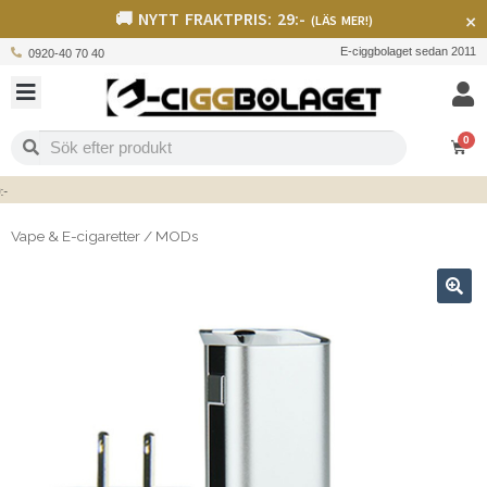
🚚 NYTT FRAKTPRIS: 29:-
×
(LÄS MER!)
E-ciggbolaget sedan 2011
0920-40 70 40
0
Vape & E-cigaretter
/
MODs
🔍