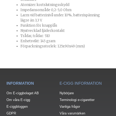
Atomizer kortslutningsskydd
Impedansområde 0,2-5,0 Ohm
Larm vid batterinivå under 10%, batterispänning
lägre än 3,3 V.
Funktion för knapplås
Nyutvecklad fjäderkontakt
Trådar, trådar: 510
Enhetsvikt: 145 gram
Förpackningsstorlek: 125x90x49 (mm)
INFORMATION
E-CIGG INFORMATION
Om E-ciggbolaget AB
Nybörjare
Om våra E-cigg
Terminologi e-cigaretter
E-ciggbloggen
Vanliga frågor
GDPR
Våra varumärken