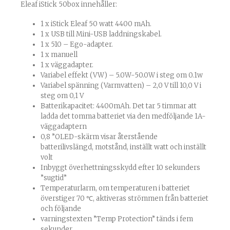
Eleaf iStick 50box innehåller:
1 x iStick Eleaf 50 watt 4400 mAh.
1 x USB till Mini-USB laddningskabel.
1 x 510 – Ego-adapter.
1 x manuell
1 x väggadapter.
Variabel effekt (VW) – 5.0W-50.0W i steg om 0.1w
Variabel spänning (Varmvatten) – 2,0 V till 10,0 V i
steg om 0,1 V
Batterikapacitet: 4400mAh. Det tar 5 timmar att
ladda det tomma batteriet via den medföljande 1A-
väggadaptern
0,8 ”OLED-skärm visar återstående
batterilivslängd, motstånd, inställt watt och inställt
volt
Inbyggt överhettningsskydd efter 10 sekunders
”sugtid”
Temperaturlarm, om temperaturen i batteriet
överstiger 70 ℃, aktiveras strömmen från batteriet
och följande
varningstexten ”Temp Protection” tänds i fem
sekunder