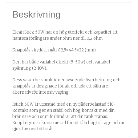
Beskrivning
Eleaf iStick 50W har en hög uteffekt och kapacitet att
hantera förångare under ohm ner till 0,2 ohm.
Knapplås skyddat mått 82,5×44,5×22 (mm).
Den har både variabel effekt (5-50w) och variabel
spänning (2-10V).
Dess säkerhetsfunktioner avseende överhettning och
knapplås är designade för att erbjuda ett säkrare
alternativ för intensiv vaping.
Istick 50W är utrustad med en ny fjäderbelastad 510-
kontakt som ger en stabil och hög kontakt med din
brännare och som förhindrar att din tank tränas.
Kopplingen är konstruerad för att tåla högt slitage och är
gjord av rostfritt stål.