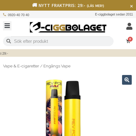
🚚 NYTT FRAKTPRIS: 29:-
×
(LÄS MER!)
E-ciggbolaget sedan 2011
0920-40 70 40
0
9:-
Vape & E-cigaretter
/
Engångs Vape
🔍