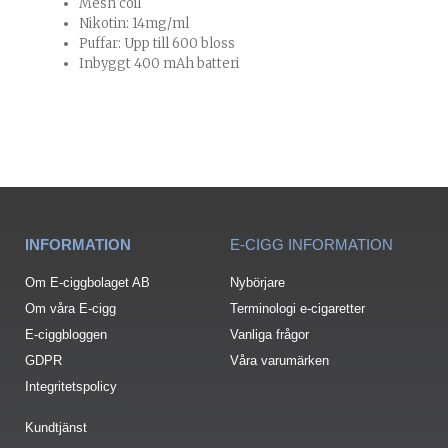
Mesh coil
Nikotin: 14mg/ml
Puffar: Upp till 600 bloss
Inbyggt 400 mAh batteri
INFORMATION
E-CIGG INFORMATION
Om E-ciggbolaget AB
Nybörjare
Om våra E-cigg
Terminologi e-cigaretter
E-ciggbloggen
Vanliga frågor
GDPR
Våra varumärken
Integritetspolicy
Kundtjänst