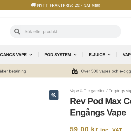
🚚 NYTT FRAKTPRIS: 29:-
(LÄS MER!)
GÅNGS VAPE
POD SYSTEM
E-JUICE
VAP
äker betalning
Över 500 vapes och e-cig
Vape & E-cigaretter
/
Engångs Va
Rev Pod Max C
🔍
Engångs Vape
59,00
kr
inc. VAT