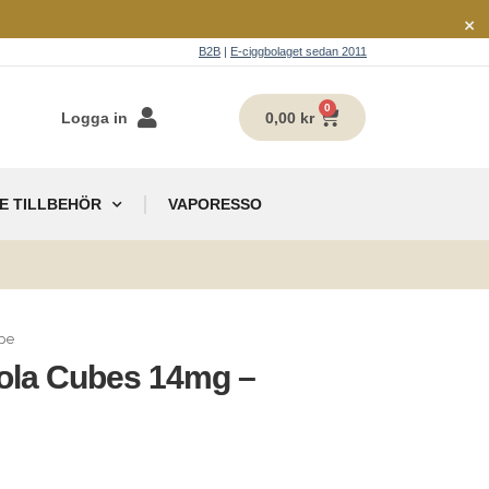
×
B2B
|
E-ciggbolaget sedan 2011
0
Logga in
0,00
kr
E TILLBEHÖR
VAPORESSO
g
pe
ola Cubes 14mg –