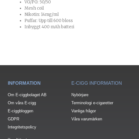
VG/PG: 50/50
Mesh coil
Nikotin: 14mg/ml
Puffar: Upp till 600 bloss
Inbyggt 400 mAh batteri
INFORMATION
E-CIGG INFORMATION
Om E-ciggbolaget AB
Nybörjare
Om våra E-cigg
Terminologi e-cigaretter
E-ciggbloggen
Vanliga frågor
GDPR
Våra varumärken
Integritetspolicy