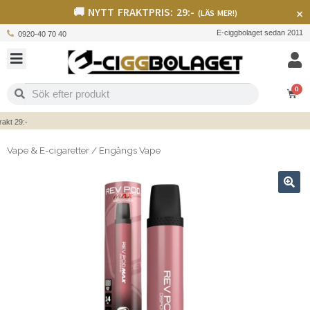
🚚 NYTT FRAKTPRIS: 29:-
×
(LÄS MER!)
E-ciggbolaget sedan 2011
0920-40 70 40
0
t 29:-
Vape & E-cigaretter
/
Engångs Vape
🔍