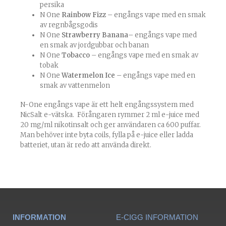
persika
N One
Rainbow Fizz
– engångs vape med en smak
av regnbågsgodis
N One
Strawberry Banana
– engångs vape med
en smak av jordgubbar och banan
N One
Tobacco
– engångs vape med en smak av
tobak
N One
Watermelon Ice
– engångs vape med en
smak av vattenmelon
N-One engångs vape är ett helt engångssystem med
NicSalt e-vätska. Förångaren rymmer 2 ml e-juice med
20 mg/ml nikotinsalt och ger användaren ca 600 puffar.
Man behöver inte byta coils, fylla på e-juice eller ladda
batteriet, utan är redo att använda direkt.
INFORMATION
E-CIGG INFORMATION