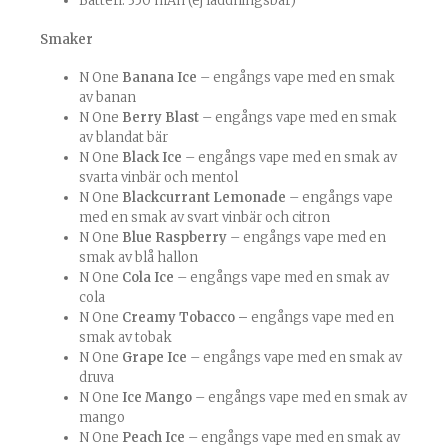
Batteri: 350 mAh (ej laddningsbar)
Smaker
N One
Banana Ice
– engångs vape med en smak
av banan
N One
Berry Blast
– engångs vape med en smak
av blandat bär
N One
Black Ice
– engångs vape med en smak av
svarta vinbär och mentol
N One
Blackcurrant Lemonade
– engångs vape
med en smak av svart vinbär och citron
N One
Blue Raspberry
– engångs vape med en
smak av blå hallon
N One
Cola Ice
– engångs vape med en smak av
cola
N One
Creamy Tobacco –
engångs vape med en
smak av tobak
N One
Grape
Ice
– engångs vape med en smak av
druva
N One
Ice Mango
– engångs vape med en smak av
mango
N One
Peach Ice
– engångs vape med en smak av