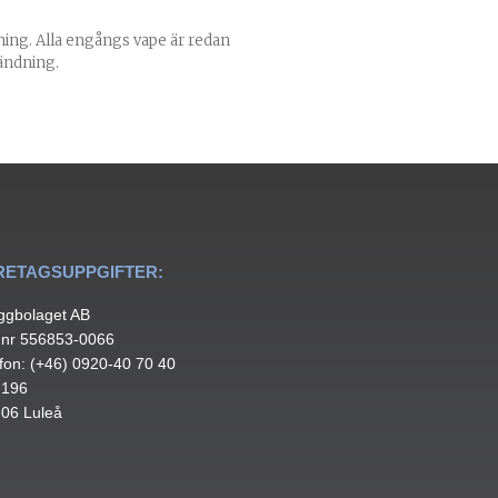
ing. Alla engångs vape är redan
ändning.
RETAGSUPPGIFTER:
ggbolaget AB
.nr 556853-0066
fon: (+46) 0920-40 70 40
 196
 06 Luleå