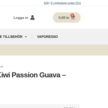
B2B
|
E-ciggbolaget sedan 2011
0
Logga in
0,00
kr
E TILLBEHÖR
VAPORESSO
g
pe
Kiwi Passion Guava –