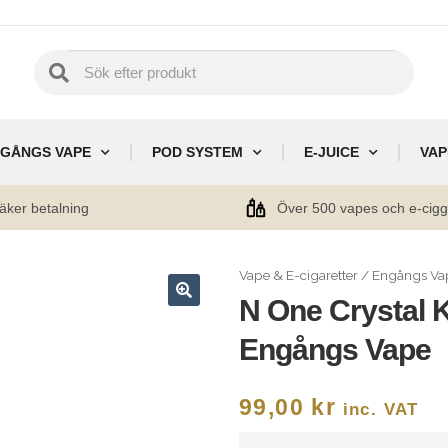
GÅNGS VAPE
POD SYSTEM
E-JUICE
VAP
äker betalning
Över 500 vapes och e-cig
Vape & E-cigaretter
/
Engångs Va
N One Crystal 
🔍
Engångs Vape
99,00
kr
inc. VAT