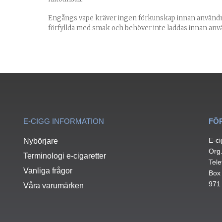
Engångs vape kräver ingen förkunskap innan användn
förfyllda med smak och behöver inte laddas innan anv
E-CIGG INFORMATION
FÖ
E-ci
Nybörjare
Org
Terminologi e-cigaretter
Tele
Vanliga frågor
Box
971
Våra varumärken