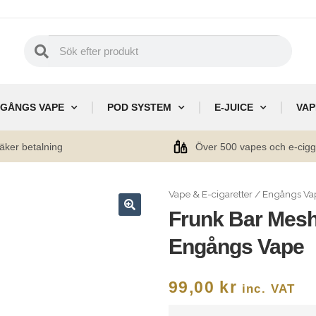
GÅNGS VAPE
POD SYSTEM
E-JUICE
VAP
äker betalning
Över 500 vapes och e-cig
Vape & E-cigaretter
/
Engångs Va
Frunk Bar Mesh
🔍
Engångs Vape
99,00
kr
inc. VAT