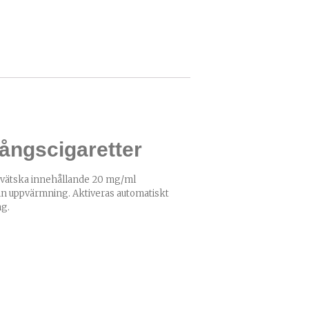
ngscigaretter
-vätska innehållande 20 mg/ml
mn uppvärmning. Aktiveras automatiskt
ng.