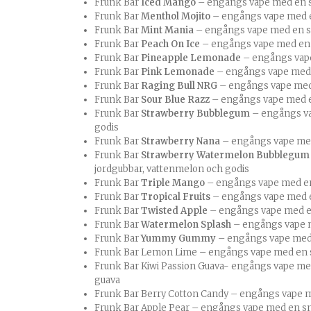
Frunk Bar
Iced Mango
– engångs vape med en
Frunk Bar
Menthol Mojito
– engångs vape med e
Frunk Bar
Mint Mania
– engångs vape med en s
Frunk Bar
Peach On Ice
– engångs vape med en 
Frunk Bar
Pineapple Lemonade
– engångs vape
Frunk Bar
Pink Lemonade
– engångs vape med 
Frunk Bar
Raging Bull NRG
– engångs vape med
Frunk Bar
Sour Blue Razz
– engångs vape med e
Frunk Bar
Strawberry Bubblegum
– engångs v
godis
Frunk Bar
Strawberry Nana
– engångs vape me
Frunk Bar
Strawberry Watermelon Bubblegu
jordgubbar, vattenmelon och godis
Frunk Bar
Triple Mango
– engångs vape med e
Frunk Bar
Tropical Fruits
– engångs vape med e
Frunk Bar
Twisted Apple
– engångs vape med e
Frunk Bar
Watermelon Splash
– engångs vape 
Frunk Bar
Yummy Gummy
– engångs vape med
Frunk Bar Lemon Lime – engångs vape med en s
Frunk Bar Kiwi Passion Guava- engångs vape med
guava
Frunk Bar Berry Cotton Candy – engångs vape 
Frunk Bar Apple Pear – engångs vape med en s