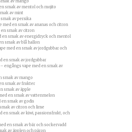
 smak av mango
n smak av mentol och mojito
mak av mint
smak av persika
 med en smak av ananas och citron
en smak av citron
 en smak av energidryck och mentol
n smak av blå hallon
ape med en smak av jordgubbar och
d en smak av jordgubbar
m
– engångs vape med en smak av
n smak av mango
n smak av frukter
n smak av äpple
med en smak av vattenmelon
 en smak av godis
mak av citron och lime
 en smak av kiwi, passionsfrukt, och
med en smak av bär och sockervadd
mak av äpplen och päron