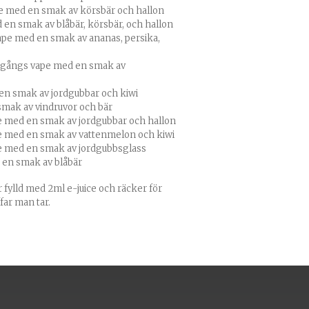
e med en smak av körsbär och hallon
en smak av blåbär, körsbär, och hallon
pe med en smak av ananas, persika,
engångs vape med en smak av
en smak av jordgubbar och kiwi
mak av vindruvor och bär
 med en smak av jordgubbar och hallon
e med en smak av vattenmelon och kiwi
e med en smak av jordgubbsglass
 en smak av blåbär
 fylld med 2ml e-juice och räcker för
far man tar.