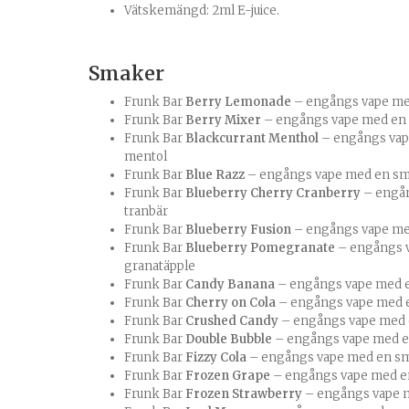
Vätskemängd: 2ml E-juice.
Smaker
Frunk Bar
Berry Lemonade
– engångs vape med
Frunk Bar
Berry Mixer
– engångs vape med en 
Frunk Bar
Blackcurrant Menthol
– engångs vap
mentol
Frunk Bar
Blue Razz
– engångs vape med en sma
Frunk Bar
Blueberry Cherry Cranberry
– engån
tranbär
Frunk Bar
Blueberry Fusion
– engångs vape me
Frunk Bar
Blueberry Pomegranate
– engångs 
granatäpple
Frunk Bar
Candy Banana
– engångs vape med 
Frunk Bar
Cherry on Cola
– engångs vape med e
Frunk Bar
Crushed Candy
– engångs vape med 
Frunk Bar
Double Bubble
– engångs vape med e
Frunk Bar
Fizzy Cola
– engångs vape med en sm
Frunk Bar
Frozen Grape
– engångs vape med e
Frunk Bar
Frozen Strawberry
– engångs vape m