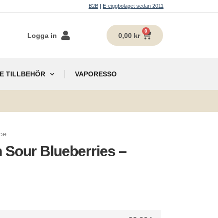
B2B
|
E-ciggbolaget sedan 2011
0
Logga in
0,00
kr
E TILLBEHÖR
VAPORESSO
g
pe
 Sour Blueberries –