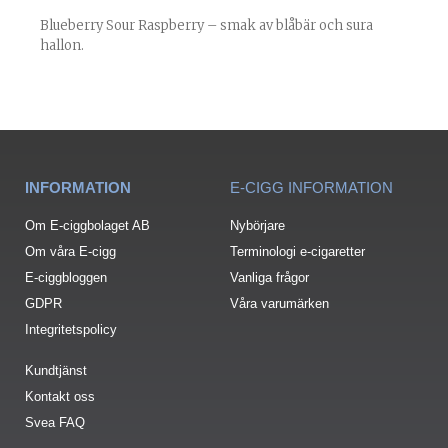
Blueberry Sour Raspberry – smak av blåbär och sura
hallon.
INFORMATION
E-CIGG INFORMATION
Om E-ciggbolaget AB
Nybörjare
Om våra E-cigg
Terminologi e-cigaretter
E-ciggbloggen
Vanliga frågor
GDPR
Våra varumärken
Integritetspolicy
Kundtjänst
Kontakt oss
Svea FAQ