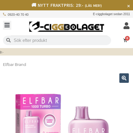
🚚 NYTT FRAKTPRIS: 29:-
×
(LÄS MER!)
E-ciggbolaget sedan 2011
0920-40 70 40
0
Elfbar Brand
🔍