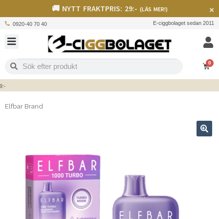
🚚 NYTT FRAKTPRIS: 29:-
×
(LÄS MER!)
E-ciggbolaget sedan 2011
0920-40 70 40
0
Elfbar Brand
🔍