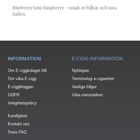
Blueberry Sour Raspberry – smak av blåbär och sura
hallon.
INFORMATION
E-CIGG INFORMATION
Om E-ciggbolaget AB
Nybörjare
Om våra E-cigg
Terminologi e-cigaretter
E-ciggbloggen
Vanliga frågor
GDPR
Våra varumärken
Integritetspolicy
Kundtjänst
Kontakt oss
Svea FAQ