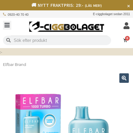
🚚 NYTT FRAKTPRIS: 29:-
×
(LÄS MER!)
E-ciggbolaget sedan 2011
0920-40 70 40
0
Elfbar Brand
🔍