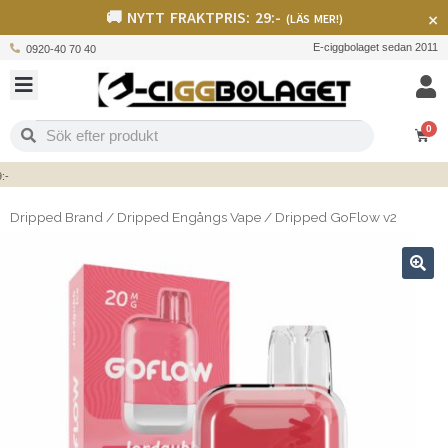
🚚 NYTT FRAKTPRIS: 29:-
×
(LÄS MER!)
E-ciggbolaget sedan 2011
0920-40 70 40
0
Dripped Brand
/
Dripped Engångs Vape
/
Dripped GoFlow v2
🔍