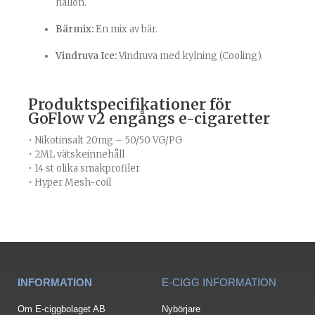
hallon.
Bärmix:
En mix av bär.
Vindruva Ice:
Vindruva med kylning (Cooling).
Produktspecifikationer för
GoFlow v2 engångs e-cigaretter
• Nikotinsalt 20mg – 50/50 VG/PG
• 2ML vätskeinnehåll
• 14 st olika smakprofiler
• Hyper Mesh-coil
INFORMATION
E-CIGG INFORMATION
Om E-ciggbolaget AB
Nybörjare