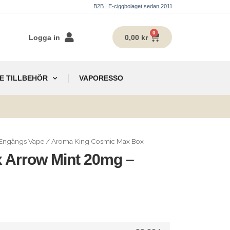
B2B
|
E-ciggbolaget sedan 2011
0
Logga in
0,00
kr
E TILLBEHÖR
VAPORESSO
g
Engångs Vape
/
Aroma King Cosmic Max Box
 Arrow Mint 20mg –