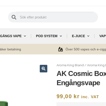
GÅNGS VAPE
POD SYSTEM
E-JUICE
VAP
äker betalning
Över 500 vapes och e-cig
Aroma King Brand
/
Aroma King 
AK Cosmic Box
🔍
Engångsvape
99,00
kr
inc. VAT