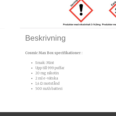
Beskrivning
Cosmic Max Box specifikationer :
Smak: Mint
Upp till 999 puffar
20 mg nikotin
2 ml e-vätska
1,4 Ω motstånd
500 mAh batteri