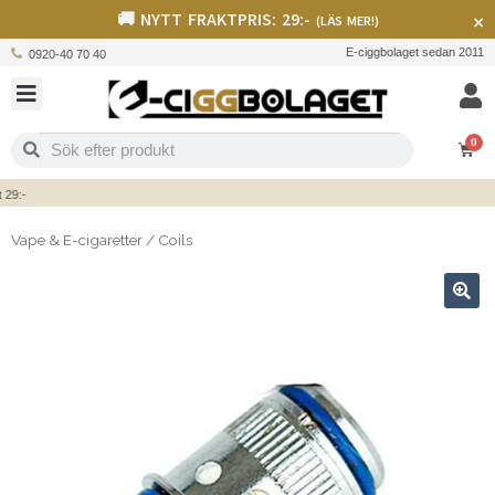
🚚 NYTT FRAKTPRIS: 29:-
×
(LÄS MER!)
E-ciggbolaget sedan 2011
0920-40 70 40
0
9:-
Vape & E-cigaretter
/
Coils
🔍