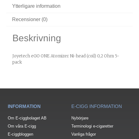
Ytterligare information
Recensioner (0)
Beskrivning
Joyetech eGO ONE Atomizer Ni-head (coil) 0,2 Ohm 5-
pack
INFORMATION
E-CIGG INFORMATION
Om E-ciggbolaget AB
Nybörjare
Om våra E-cigg
Terminologi e-cigaretter
E-ciggbloggen
Vanliga frågor