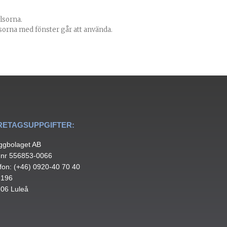
lsorna.
lsorna med fönster går att använda.
RETAGSUPPGIFTER:
ggbolaget AB
.nr 556853-0066
fon: (+46) 0920-40 70 40
 196
 06 Luleå