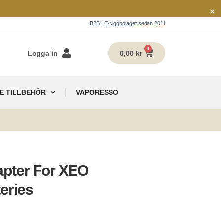
×
B2B
|
E-ciggbolaget sedan 2011
0
Logga in
0,00
kr
E TILLBEHÖR
VAPORESSO
g
pter For XEO
eries