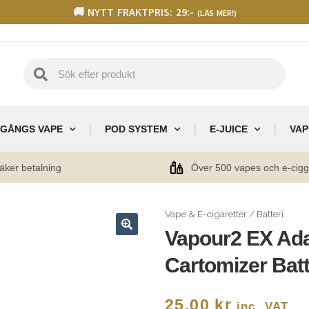
🚚 NYTT FRAKTPRIS: 29:-
(LÄS MER!)
GÅNGS VAPE
POD SYSTEM
E-JUICE
VAP
äker betalning
Över 500 vapes och e-cig
Vape & E-cigaretter
/
Batteri
Vapour2 EX Ada
🔍
Cartomizer Batt
25,00
kr
inc. VAT