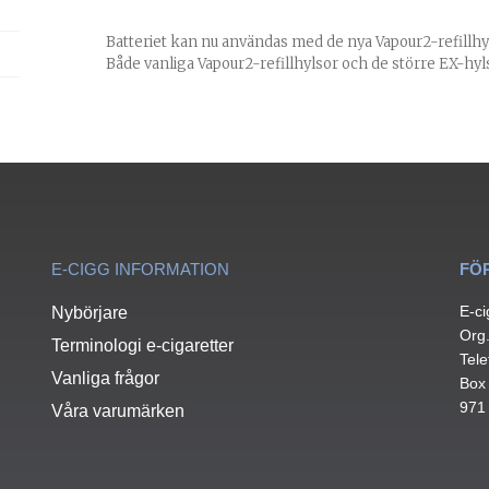
Batteriet kan nu användas med de nya Vapour2-refillhy
Både vanliga Vapour2-refillhylsor och de större EX-hy
E-CIGG INFORMATION
FÖ
E-ci
Nybörjare
Org
Terminologi e-cigaretter
Tele
Vanliga frågor
Box
971
Våra varumärken