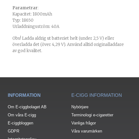
Parametrar
:
Kapacitet: 1800mAh
Typ: 18650
Urladdningsström: 40A
Obs! Ladda aldrig ut batteriet helt (under 2,5 V) eller
överladda det (över 4,29 V). Använd alltid originalladdare
av god kvalitet.
INFORMATION
E-CIGG INFORMATION
Om E-ciggbolaget AB
Nybörjare
Om våra E-cigg
Terminologi e-cigaretter
E-ciggbloggen
Vanliga frågor
GDPR
Våra varumärken