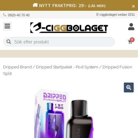
🚚 NYTT FRAKTPRIS: 29:-
×
(LÄS MER!)
E-ciggbolaget sedan 2011
0920-40 70 40
0
Dripped Brand
/
Dripped Startpaket - Pod System
/
Dripped Fusion
Split
🔍