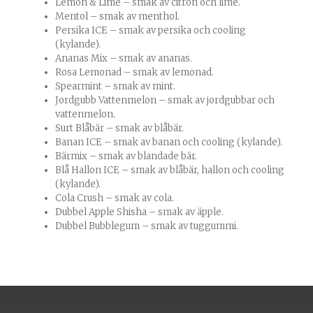
Lemon & Lime – smak av citron och lime.
Mentol – smak av menthol.
Persika ICE – smak av persika och cooling
(kylande).
Ananas Mix – smak av ananas.
Rosa Lemonad – smak av lemonad.
Spearmint – smak av mint.
Jordgubb Vattenmelon – smak av jordgubbar och
vattenmelon.
Surt Blåbär – smak av blåbär.
Banan ICE – smak av banan och cooling (kylande).
Bärmix – smak av blandade bär.
Blå Hallon ICE – smak av blåbär, hallon och cooling
(kylande).
Cola Crush – smak av cola.
Dubbel Apple Shisha – smak av äpple.
Dubbel Bubblegum – smak av tuggummi.