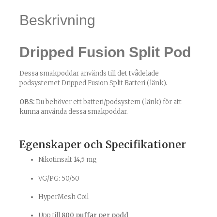
Beskrivning
Dripped Fusion Split Pod
Dessa smakpoddar används till det tvådelade
podsystemet
Dripped Fusion Split Batteri (länk)
.
OBS:
Du behöver ett
batteri/podsystem (länk)
för att
kunna använda dessa smakpoddar.
Egenskaper och Specifikationer
Nikotinsalt 14,5 mg
VG/PG: 50/50
HyperMesh Coil
Upp till
800 puffar per podd