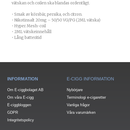
vätskan och coilen ska blandas ordentligt.
• Smak av körsbär, persika, och citron.
• Nikotinsalt 20mg – 50/50 VG/PG (2ML vätska)
• Hyper Mesh-coil
• 2ML vätskeinnehåll
• Lång batteritid
INFORMATION
E-CIGG INFORMATION
Om E-ciggbolaget AB
Nybörjare
Om våra E-cigg
Terminologi e-cigaretter
E-ciggbloggen
Vanliga frågor
GDPR
Våra varumärken
Integritetspolicy