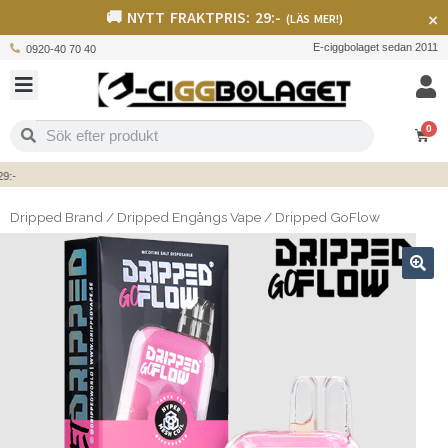
🚚 NYTT FRAKTPRIS: 29:-
×
(LÄS MER!)
E-ciggbolaget sedan 2011
0920-40 70 40
0
Dripped Brand
/
Dripped Engångs Vape
/
Dripped GoFlow
🔍