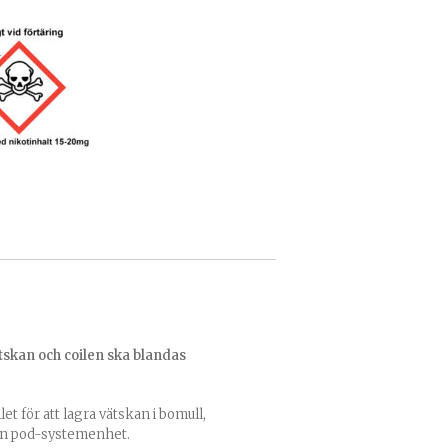
tskan och coilen ska blandas
et för att lagra vätskan i bomull,
t en pod-systemenhet.