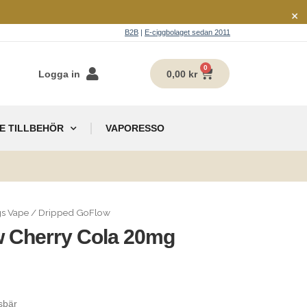
×
B2B
|
E-ciggbolaget sedan 2011
0
Logga in
0,00
kr
E TILLBEHÖR
VAPORESSO
g
s Vape
/
Dripped GoFlow
w Cherry Cola 20mg
sbär