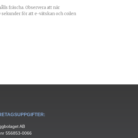
ålls fräscha. Observera att när
60 sekunder för att e-vätskan och coilen
RETAGSUPPGIFTER:
ggbolaget AB
.nr 556853-0066