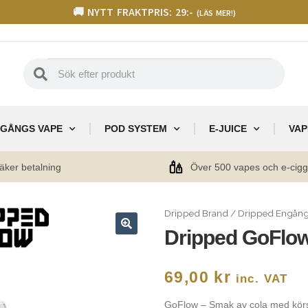
🚚 NYTT FRAKTPRIS: 29:-
(LÄS MER!)
GÅNGS VAPE
POD SYSTEM
E-JUICE
VAP
äker betalning
Över 500 vapes och e-cig
Dripped Brand
/
Dripped Engång
Dripped GoFlo
🔍
69,00
kr
inc. VAT
GoFlow – Smak av cola med kör