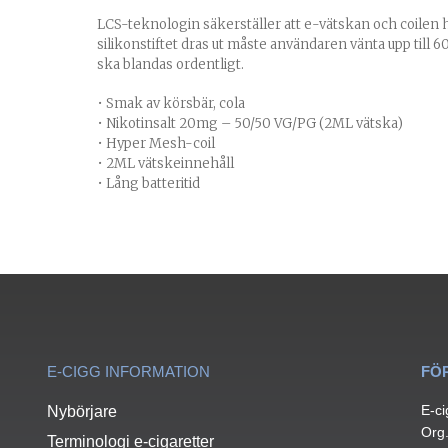
LCS-teknologin säkerställer att e-vätskan och coilen h
silikonstiftet dras ut måste användaren vänta upp till 
ska blandas ordentligt.
• Smak av körsbär, cola
• Nikotinsalt 20mg – 50/50 VG/PG (2ML vätska)
• Hyper Mesh-coil
• 2ML vätskeinnehåll
• Lång batteritid
E-CIGG INFORMATION
FÖ
E-ci
Nybörjare
Org
Terminologi e-cigaretter