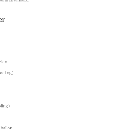
vana användare.
er
lon.
ooling).
ling).
hallon.