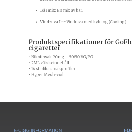
Bärmix:
En mix av bär.
Vindruva Ice:
Vindruva med kylning (Cooling).
Produktspecifikationer för GoFl
cigaretter
• Nikotinsalt 20mg – 50/50 VG/PG
• 2ML vätskeinnehåll
• 14 st olika smakprofiler
• Hyper Mesh-coil
E-CIGG INFORMATION
FÖ