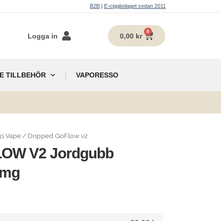
B2B
|
E-ciggbolaget sedan 2011
0
Logga in
0,00
kr
E TILLBEHÖR
VAPORESSO
g
s Vape
/
Dripped GoFlow v2
OW V2 Jordgubb
0mg