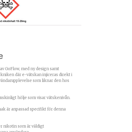
e
 av GoFlow, med ny design samt
niken där e-vätskan injiceras direkt i
användarupplevelse som liknar den hos
mskinligt hölje som visar vätskenivån.
ak är anpassad specifikt för denna
er nikotin som är väldigt