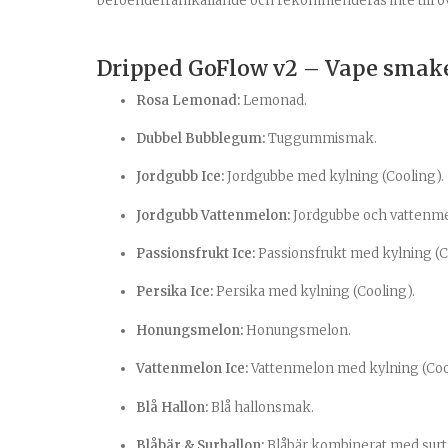
beroendeframkallande och rekommenderas inte till o
Dripped GoFlow v2 – Vape smak
Rosa Lemonad:
Lemonad.
Dubbel Bubblegum:
Tuggummismak.
Jordgubb Ice:
Jordgubbe med kylning (Cooling).
Jordgubb Vattenmelon:
Jordgubbe och vattenme
Passionsfrukt Ice:
Passionsfrukt med kylning (C
Persika Ice:
Persika med kylning (Cooling).
Honungsmelon:
Honungsmelon.
Vattenmelon Ice:
Vattenmelon med kylning (Coo
Blå Hallon:
Blå hallonsmak.
Blåbär & Surhallon:
Blåbär kombinerat med surt 