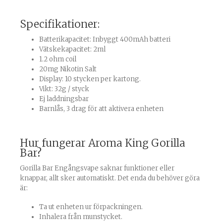
Specifikationer:
Batterikapacitet: Inbyggt 400mAh batteri
Vätskekapacitet: 2ml
1.2 ohm coil
20mg Nikotin Salt
Display: 10 stycken per kartong.
Vikt: 32g / styck
Ej laddningsbar
Barnlås, 3 drag för att aktivera enheten
Hur fungerar Aroma King Gorilla
Bar?
Gorilla Bar Engångsvape saknar funktioner eller
knappar, allt sker automatiskt. Det enda du behöver göra
är:
Ta ut enheten ur förpackningen.
Inhalera från munstycket.