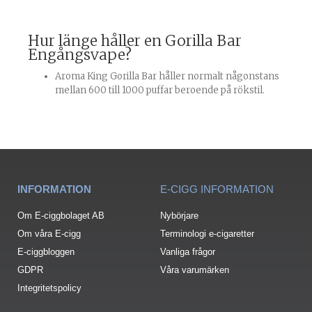
Hur länge håller en Gorilla Bar
Engångsvape?
Aroma King Gorilla Bar håller normalt någonstans
mellan 600 till 1000 puffar beroende på rökstil.
INFORMATION
E-CIGG INFORMATION
Om E-ciggbolaget AB
Nybörjare
Om våra E-cigg
Terminologi e-cigaretter
E-ciggbloggen
Vanliga frågor
GDPR
Våra varumärken
Integritetspolicy