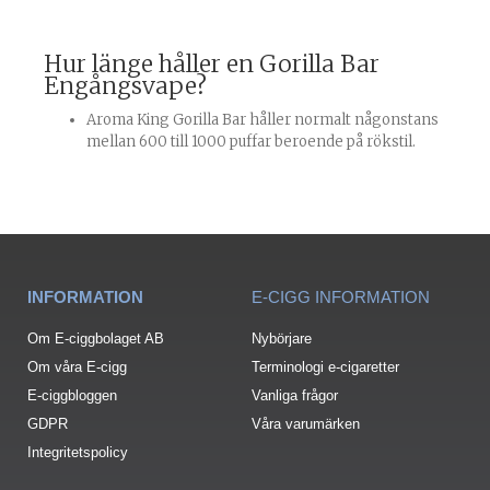
Hur länge håller en Gorilla Bar
Engångsvape?
Aroma King Gorilla Bar håller normalt någonstans
mellan 600 till 1000 puffar beroende på rökstil.
INFORMATION
E-CIGG INFORMATION
Om E-ciggbolaget AB
Nybörjare
Om våra E-cigg
Terminologi e-cigaretter
E-ciggbloggen
Vanliga frågor
GDPR
Våra varumärken
Integritetspolicy