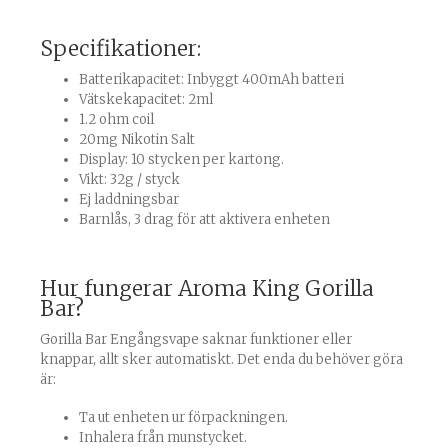
Specifikationer:
Batterikapacitet: Inbyggt 400mAh batteri
Vätskekapacitet: 2ml
1.2 ohm coil
20mg Nikotin Salt
Display: 10 stycken per kartong.
Vikt: 32g / styck
Ej laddningsbar
Barnlås, 3 drag för att aktivera enheten
Hur fungerar Aroma King Gorilla
Bar?
Gorilla Bar Engångsvape saknar funktioner eller
knappar, allt sker automatiskt. Det enda du behöver göra
är:
Ta ut enheten ur förpackningen.
Inhalera från munstycket.