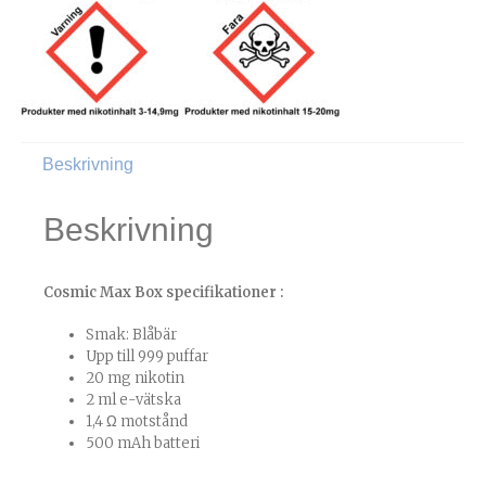
Beskrivning
Beskrivning
Cosmic Max Box specifikationer :
Smak: Blåbär
Upp till 999 puffar
20 mg nikotin
2 ml e-vätska
1,4 Ω motstånd
500 mAh batteri